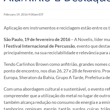
February 19, 2016 9:00am EST
Aplicação em instrumentos e reciclagem estão entre os
São Paulo, 19 de fevereiro de 2016
– A Novelis, líder m
I Festival Internacional de Percussão
, evento que dest
principalmente, na sua reciclabilidade e relevância para 
Tendo Carlinhos Brown como anfitrião, grandes nomes da
ponto de encontro, nos dias 26, 27 e 28 de fevereiro. Pr
Europa, Sheraton da Bahia, Grupo A Tarde, Prefeitura d
Com uma abordagem cultural e sustentável, o evento refor
compreender que a utilização do metal no lugar de outro
também alcança redução no consumo de energia e a emiss
tamborins, repiques, ganzás, tantãs, surdos, cuícas, triân