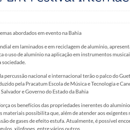
 temas abordados em evento na Bahia
undial em laminados e em reciclagem de alumínio, apresent
aca o uso de alumínio na aplicação em instrumentos musica
a sociedade.
 percussão nacional e internacional terão o palco do Gue
oduzido pela Pracatum Escola de Música e Tecnologia e Cand
e Salvador e Governo do Estado da Bahia
ça os benefícios das propriedades inerentes do alumínio – l
s materiais possibilita que, além de atender aos exigente
ão de gases de efeito estufa. Atualmente, é possível enc
gulos, xilofones, entre vários outros.