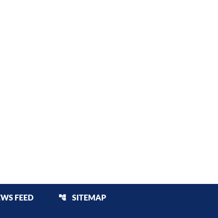
EWS FEED
SITEMAP
account_tree