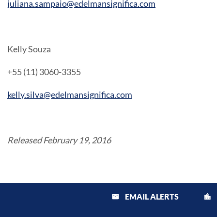
juliana.sampaio@edelmansignifica.com
Kelly Souza
+55 (11) 3060-3355
kelly.silva@edelmansignifica.com
Released February 19, 2016
EMAIL ALERTS
email
location_city