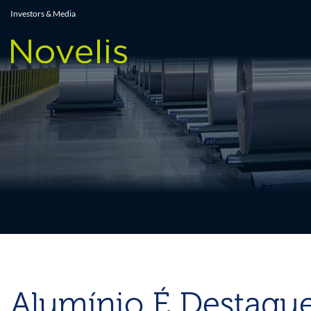
Press Releases
Investors & Media
Alumínio É Destaque