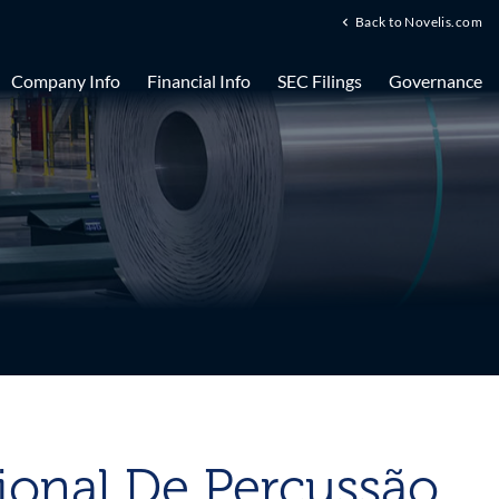
Back to Novelis.com
Company Info
Financial Info
SEC Filings
Governance
ional De Percussão