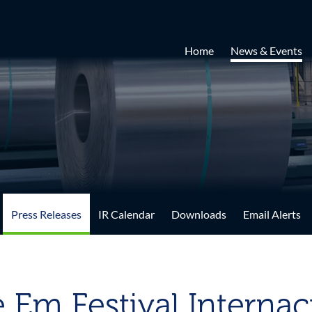
Home
News & Events
Press Releases
IR Calendar
Downloads
Email Alerts
 Em Festival Internac